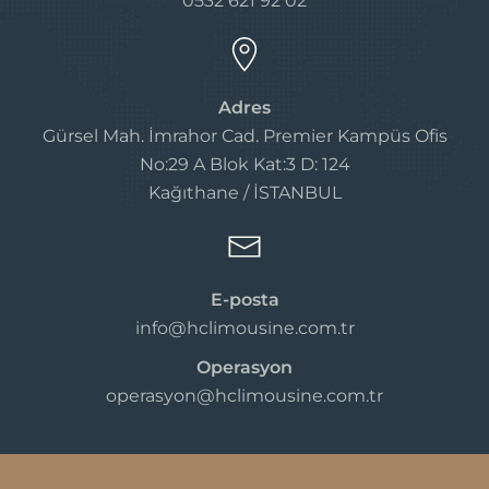
0532 621 92 02
Adres
Gürsel Mah. İmrahor Cad. Premier Kampüs Ofis
No:29 A Blok Kat:3 D: 124
Kağıthane / İSTANBUL
E-posta
info@hclimousine.com.tr
Operasyon
operasyon@hclimousine.com.tr