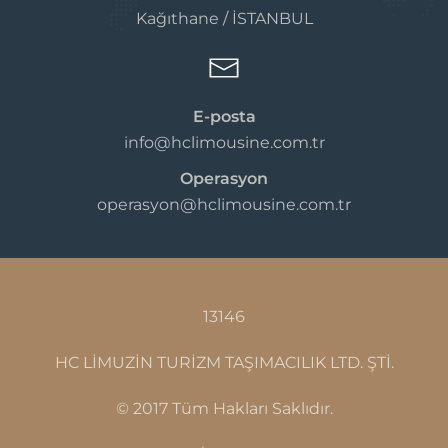
Kağıthane / İSTANBUL
E-posta
info@hclimousine.com.tr
Operasyon
operasyon@hclimousine.com.tr
13146
HC LİMUZİN TURİZM TAŞIMACILIK LTD. ŞTİ.
© 2017 Tüm Hakları Saklıdır.