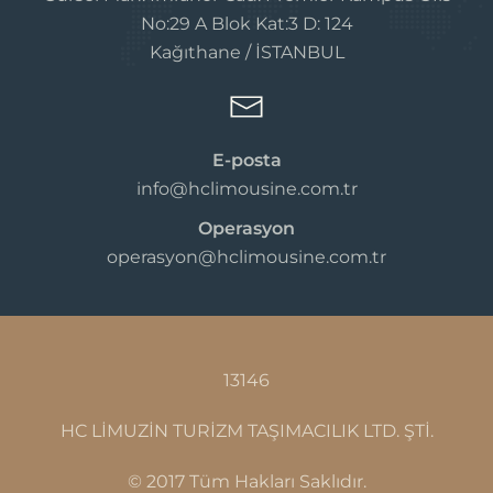
No:29 A Blok Kat:3 D: 124
Kağıthane / İSTANBUL
E-posta
info@hclimousine.com.tr
Operasyon
operasyon@hclimousine.com.tr
13146
HC LİMUZİN TURİZM TAŞIMACILIK LTD. ŞTİ.
© 2017 Tüm Hakları Saklıdır.